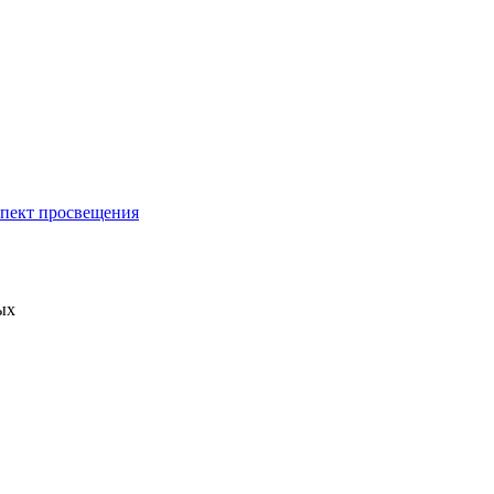
спект просвещения
ых