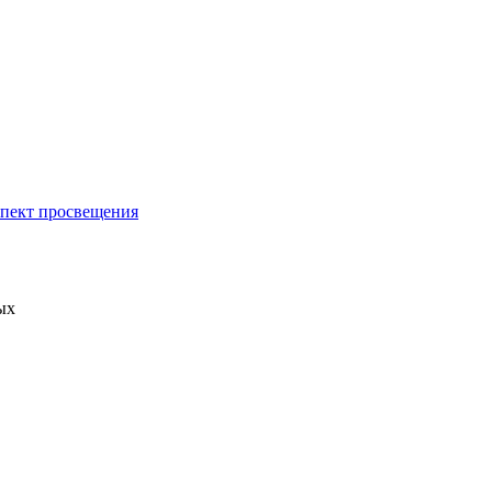
спект просвещения
ых