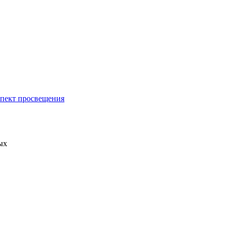
спект просвещения
ых